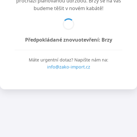
prochází plánovanou údržbou. Brzy se na vás
budeme těšit v novém kabátě!
Předpokládané znovuotevření: Brzy
Máte urgentní dotaz? Napište nám na:
info@zako-import.cz